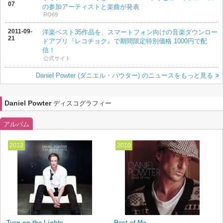
07
の参加アーティストと楽曲が発表
RO69
2011-09-
洋楽ベスト35作品を、スマートフォン向けの音楽ダウンロー
21
ドアプリ『レコチョク』で期間限定特別価格 1000円で配
信！
公式サイト
Daniel Powter (ダニエル・パウター) のニュースをもっと見る
Daniel Powter
ディスコグラフィー
アルバム
2012
2010
Turn on the Lights
Best of Me