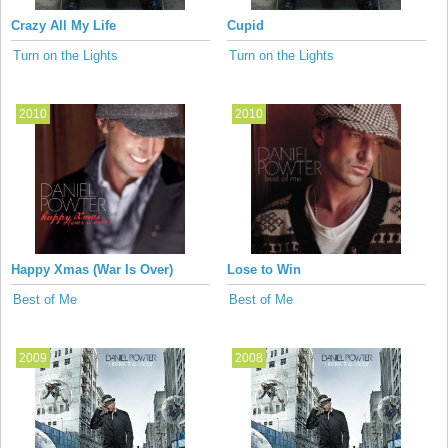
Crazy All My Life
Cupid
Turn on the Lights
Turn on the Lights
2010
2010
Happy Xmas (War Is Over)
Lose to Win
Best of Me
Best of Me
2009
2008