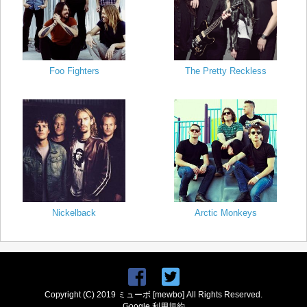
Foo Fighters
The Pretty Reckless
Nickelback
Arctic Monkeys
Copyright (C) 2019 ミューボ [mewbo] All Rights Reserved.
Google 利用規約