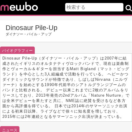
Dinosaur Pile-Up
ダイナソー・パイル・アップ
バイオグラフィー
Dinosaur Pile-Up（ダイナソー・パイル・アップ）は2007年に結
成されたイギリスのオルタナティヴロックバンドで、現在は楽曲制
作とヴォーカル＆ギターを担当するMatt Bigland（マット・ビッグ
ランド）を中心とした3人組編成で活動を行っている。 ヘビーかつ
ダイナミックなサウンドが特徴であり、しばしばNirvana（ニルヴ
ァーナ）を始めとする1990年代前半のシアトルグランジブームの
バンドと比較される。 デビュー以来これまでに2枚のアルバムをリ
リースしており、2013年発売の2ndアルバム「Nature Nurture」で
は全米デビューを果たすと共に、NME誌に絶賛を受けるなど各方
面から高評価を得ている。 日本では2014年のサマーソニック出演
による初来日以降、ライブなどで徐々に知名度を増しており、
2015年には2年連続となるサマーソニック出演が決まっている。
ニュース