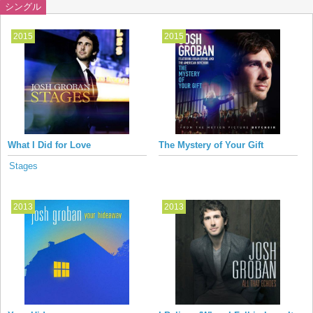
シングル
2015
2015
What I Did for Love
The Mystery of Your Gift
Stages
2013
2013