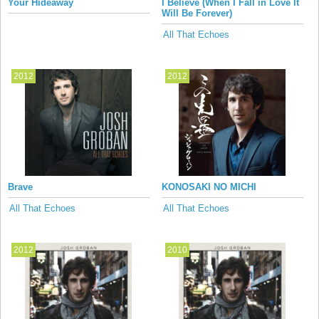
Your Hideaway
I Believe (When I Fall in Love It
Will Be Forever)
All That Echoes
2012
2012
Brave
KONOSAKI NO MICHI
All That Echoes
All That Echoes
2012
2010