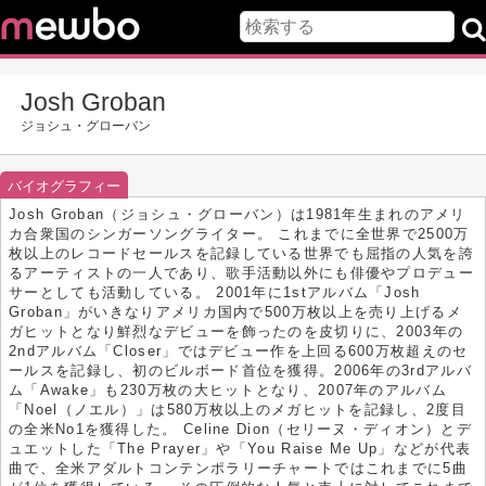
Josh Groban
ジョシュ・グローバン
バイオグラフィー
Josh Groban（ジョシュ・グローバン）は1981年生まれのアメリ
カ合衆国のシンガーソングライター。 これまでに全世界で2500万
枚以上のレコードセールスを記録している世界でも屈指の人気を誇
るアーティストの一人であり、歌手活動以外にも俳優やプロデュー
サーとしても活動している。 2001年に1stアルバム「Josh
Groban」がいきなりアメリカ国内で500万枚以上を売り上げるメ
ガヒットとなり鮮烈なデビューを飾ったのを皮切りに、2003年の
2ndアルバム「Closer」ではデビュー作を上回る600万枚超えのセ
ールスを記録し、初のビルボード首位を獲得。2006年の3rdアルバ
ム「Awake」も230万枚の大ヒットとなり、2007年のアルバム
「Noel（ノエル）」は580万枚以上のメガヒットを記録し、2度目
の全米No1を獲得した。 Celine Dion（セリーヌ・ディオン）とデ
ュエットした「The Prayer」や「You Raise Me Up」などが代表
曲で、全米アダルトコンテンポラリーチャートではこれまでに5曲