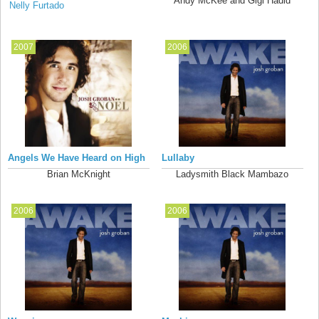
Andy McKee and Gigi Hadid
Nelly Furtado
2007
2006
Angels We Have Heard on High
Lullaby
Brian McKnight
Ladysmith Black Mambazo
2006
2006