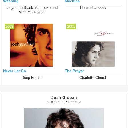
Weeping
Machine
Ladysmith Black Mambazo and
Herbie Hancock
Vusi Mahlasela
2003
2001
Never Let Go
The Prayer
Deep Forest
Charlotte Church
Josh Groban
ジョシュ・グローバン