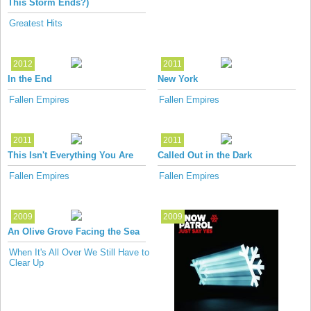
This Storm Ends?)
Greatest Hits
2012
2011
In the End
New York
Fallen Empires
Fallen Empires
2011
2011
This Isn't Everything You Are
Called Out in the Dark
Fallen Empires
Fallen Empires
2009
2009
An Olive Grove Facing the Sea
When It's All Over We Still Have to
Clear Up