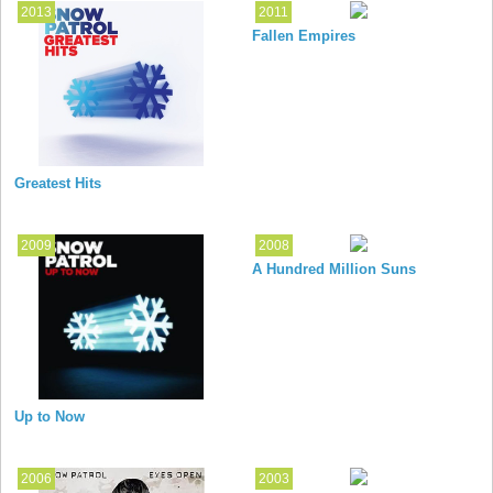
2013
2011
Fallen Empires
Greatest Hits
2009
2008
A Hundred Million Suns
Up to Now
2006
2003