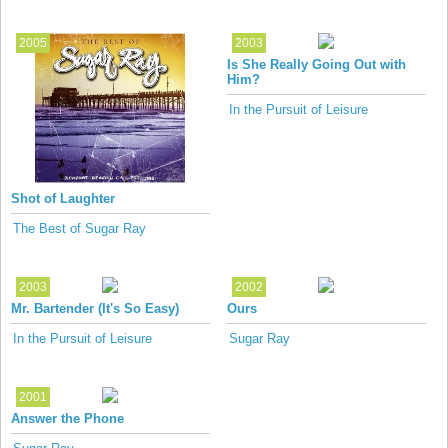
2005
2003
Is She Really Going Out with
Him?
In the Pursuit of Leisure
Shot of Laughter
The Best of Sugar Ray
2003
2002
Mr. Bartender (It's So Easy)
Ours
In the Pursuit of Leisure
Sugar Ray
2001
Answer the Phone