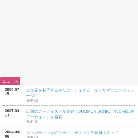
ニュース
2009-07-
全世界を魅了するマリエ・ディグビーが＜サマソニ＞のステ
15
ージに
BARKS
2007-03-
話題のアーティストが集結！SUMMER SONIC、第１弾出演
13
アーティストを発表
BARKS
2004-09-
シュガー・レイのマーク、米エンタテ番組ホストに
06
BARKS