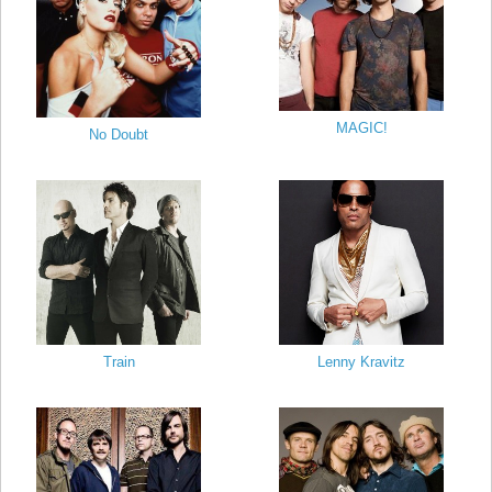
MAGIC!
No Doubt
Train
Lenny Kravitz