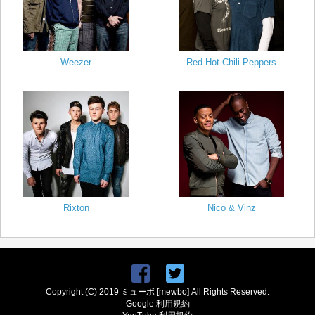
Weezer
Red Hot Chili Peppers
Rixton
Nico & Vinz
Copyright (C) 2019 ミューボ [mewbo] All Rights Reserved.
Google 利用規約