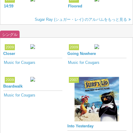
14:59
Floored
Sugar Ray (シュガー・レイ) のアルバムをもっと見る
シングル
2009
2009
Closer
Going Nowhere
Music for Cougars
Music for Cougars
2009
2007
Boardwalk
Music for Cougars
Into Yesterday