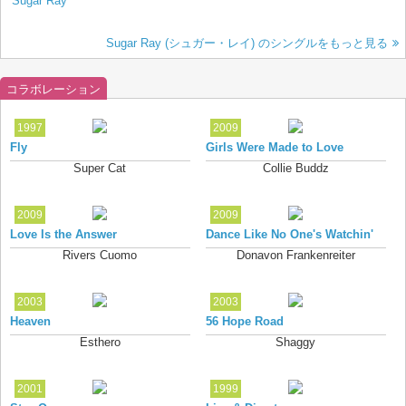
Sugar Ray
Sugar Ray (シュガー・レイ) のシングルをもっと見る
コラボレーション
1997
2009
Fly
Girls Were Made to Love
Super Cat
Collie Buddz
2009
2009
Love Is the Answer
Dance Like No One's Watchin'
Rivers Cuomo
Donavon Frankenreiter
2003
2003
Heaven
56 Hope Road
Esthero
Shaggy
2001
1999