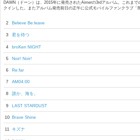
DAWN（ドーン）は、2015年に発売されたAimerの3rdアルバム。
クインした。またアルバム発売前日の正午に公式モバイルファンクラブ「Blanc
2
Believe Be:leave
3
君を待つ
4
broKen NIGHT
5
Noir! Noir!
6
Re:far
7
AM04:00
8
誰か、海を。
9
LAST STARDUST
10
Brave Shine
11
キズナ