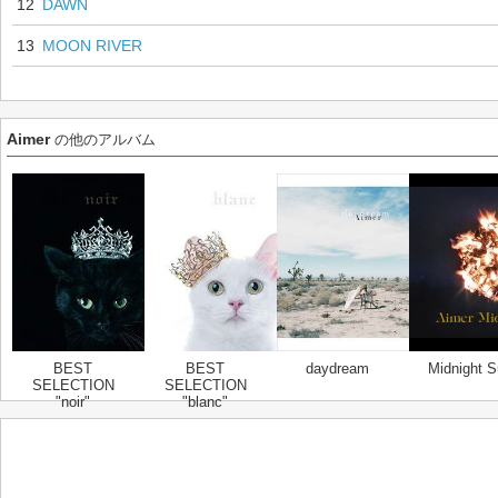
12
DAWN
13
MOON RIVER
Aimer
の他のアルバム
BEST
BEST
daydream
Midnight S
SELECTION
SELECTION
"noir"
"blanc"