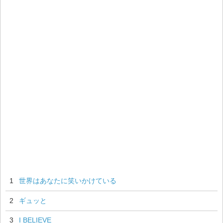
1
世界はあなたに笑いかけている
2
ギュッと
3
I BELIEVE