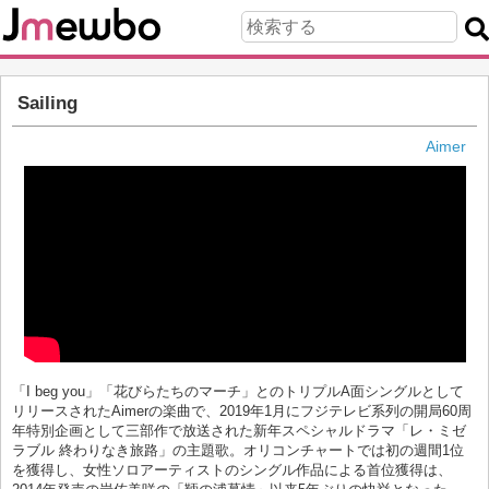
Sailing
Aimer
「I beg you」「花びらたちのマーチ」とのトリプルA面シングルとして
リリースされたAimerの楽曲で、2019年1月にフジテレビ系列の開局60周
年特別企画として三部作で放送された新年スペシャルドラマ「レ・ミゼ
ラブル 終わりなき旅路」の主題歌。オリコンチャートでは初の週間1位
を獲得し、女性ソロアーティストのシングル作品による首位獲得は、