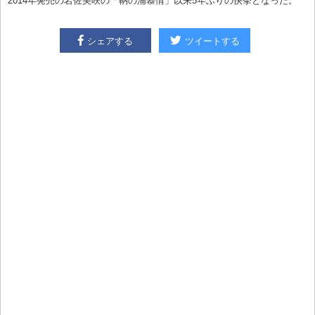
2014年発売の岩佐美咲の「鞆の浦慕情」以来5年ぶりの快挙となった。
シェアする
ツイートする