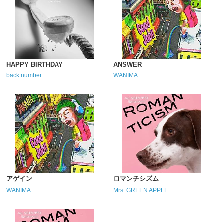
HAPPY BIRTHDAY
ANSWER
back number
WANIMA
アゲイン
ロマンチシズム
WANIMA
Mrs. GREEN APPLE