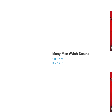
Many Men (Wish Death)
50 Cent
(50セント)