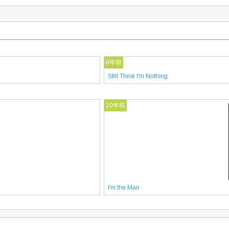
8年前
Still Think I'm Nothing
10年前
I'm the Man