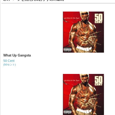
What Up Gangsta
50 Cent
(50セント)