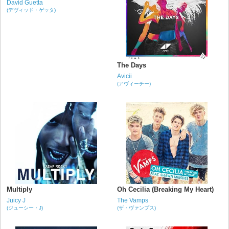
David Guetta
(デヴィッド・ゲッタ)
The Days
Avicii
(アヴィーチー)
Multiply
Oh Cecilia (Breaking My Heart)
Juicy J
The Vamps
(ジューシー・J)
(ザ・ヴァンプス)