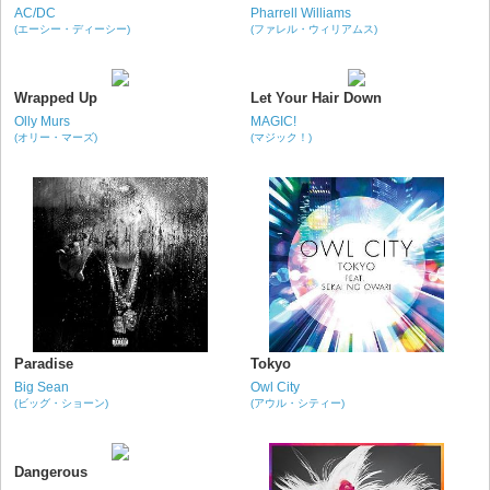
AC/DC
Pharrell Williams
(エーシー・ディーシー)
(ファレル・ウィリアムス)
Wrapped Up
Let Your Hair Down
Olly Murs
MAGIC!
(オリー・マーズ)
(マジック！)
Paradise
Tokyo
Big Sean
Owl City
(ビッグ・ショーン)
(アウル・シティー)
Dangerous