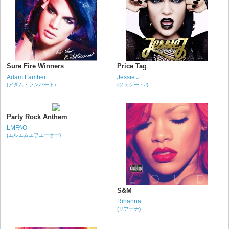
Sure Fire Winners
Price Tag
Adam Lambert
Jessie J
(アダム・ランバート)
(ジェシー・J)
Party Rock Anthem
LMFAO
(エルエムエフエーオー)
S&M
Rihanna
(リアーナ)