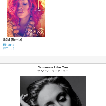
S&M (Remix)
Rihanna
(リアーナ)
Someone Like You
サムワン・ライク・ユー