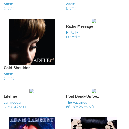
Adele
Adele
(アデル)
(アデル)
Radio Message
R. Kelly
(R・ケリー)
Cold Shoulder
Adele
(アデル)
Lifeline
Post Break-Up Sex
Jamiroquai
The Vaccines
(ジャミロクワイ)
(ザ・ヴァクシーンズ)