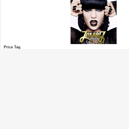
Price Tag
Jessie J
(ジェシー・J)
Clap Your Hands
Sia
(シーア)
It's Gonna Be
Norah Jones
(ノラ・ジョーンズ)