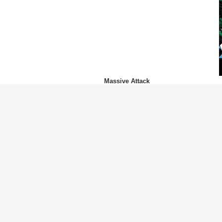
Massive Attack
Nicki Minaj
(ニッキー・ミナージュ)
Tighten Up
The Black Keys
(ザ・ブラック・キーズ)
The Right to Go Insane
Megadeth
(メガデス)