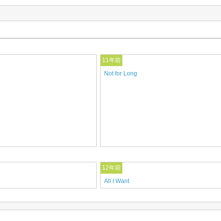
11年前
Not for Long
12年前
All I Want