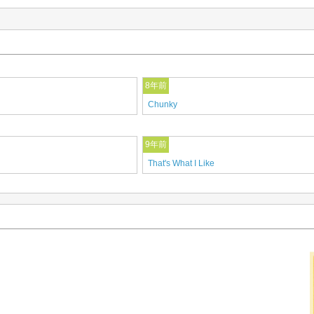
8年前
Chunky
9年前
That's What I Like