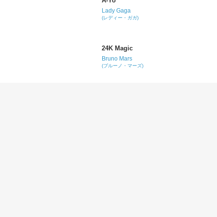
A-Yo
Lady Gaga
(レディー・ガガ)
24K Magic
Bruno Mars
(ブルーノ・マーズ)
Hate to See You Go
The Rolling Stones
(ローリング・ストーンズ)
Just Your Fool
The Rolling Stones
(ローリング・ストーンズ)