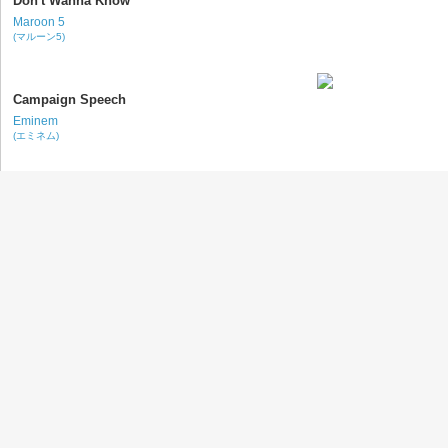
Don't Wanna Know
Maroon 5
(マルーン5)
Campaign Speech
Eminem
(エミネム)
Blended Family (What You Do for Love)
Alicia Keys
(アリシア・キーズ)
Knockout
Bon Jovi
(ボン・ジョヴィ)