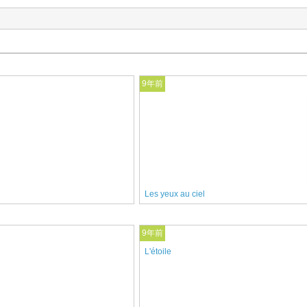
9年前
Les yeux au ciel
9年前
L'étoile