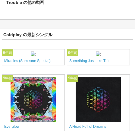
Trouble
の他の動画
Coldplay の最新シングル
9年前
9年前
Miracles (Someone Special)
Something Just Like This
9年前
9年前
Everglow
A Head Full of Dreams