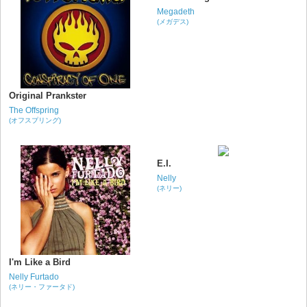
Megadeth
(メガデス)
Original Prankster
The Offspring
(オフスプリング)
E.I.
Nelly
(ネリー)
I'm Like a Bird
Nelly Furtado
(ネリー・ファータド)