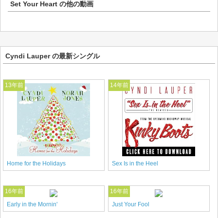
Set Your Heart
の他の動画
Cyndi Lauper の最新シングル
13年前
14年前
Home for the Holidays
Sex Is in the Heel
16年前
16年前
Early in the Mornin'
Just Your Fool