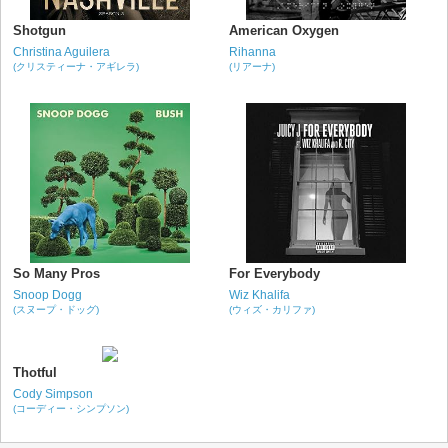
Shotgun
American Oxygen
Christina Aguilera
Rihanna
(クリスティーナ・アギレラ)
(リアーナ)
So Many Pros
For Everybody
Snoop Dogg
Wiz Khalifa
(スヌープ・ドッグ)
(ウィズ・カリファ)
Thotful
Cody Simpson
(コーディー・シンプソン)