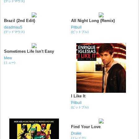
(デッドマウス)
Brazil (2nd Edit)
All Night Long (Remix)
deadmau5
Pitbull
(デッドマウス)
(ピットブル)
Sometimes Life Isn't Easy
Mew
(ミュー)
I Like It
Pitbull
(ピットブル)
Find Your Love
Drake
(ドレイク)