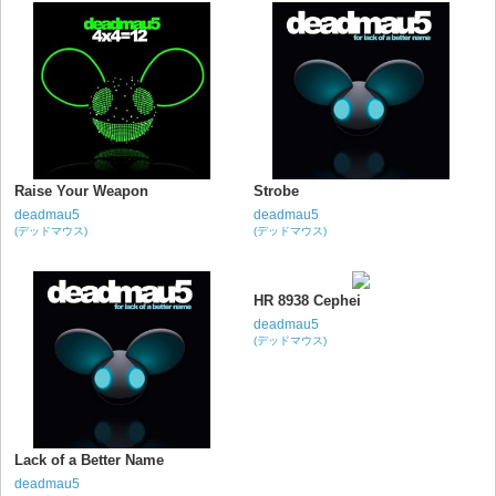
Raise Your Weapon
Strobe
deadmau5
deadmau5
(デッドマウス)
(デッドマウス)
HR 8938 Cephei
deadmau5
(デッドマウス)
Lack of a Better Name
deadmau5