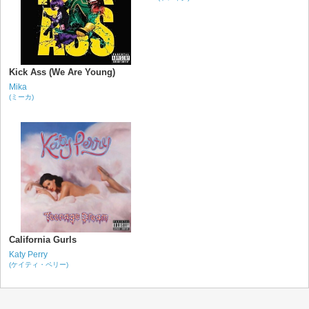
Kick Ass (We Are Young)
Mika
(ミーカ)
California Gurls
Katy Perry
(ケイティ・ペリー)