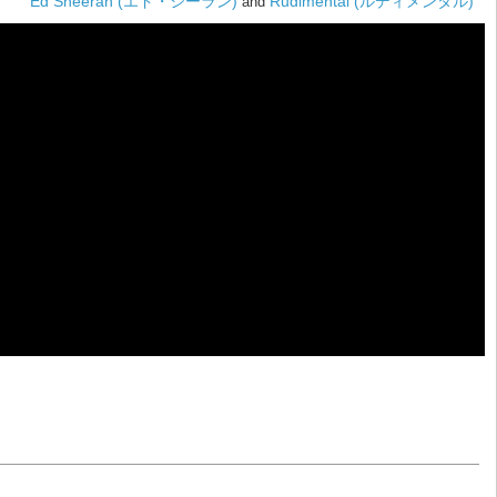
Ed Sheeran (エド・シーラン)
Rudimental (ルディメンタル)
and