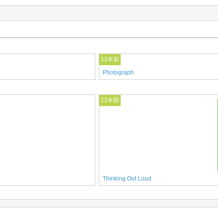
11年前
Photograph
11年前
Thinking Out Loud