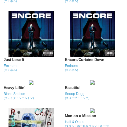
(エミネム)
(エミネム)
Just Lose It
Encore/Curtains Down
Eminem
Eminem
(エミネム)
(エミネム)
Heavy Liftin'
Beautiful
Blake Shelton
Snoop Dogg
(ブレイク・シェルトン)
(スヌープ・ドッグ)
Man on a Mission
Hall & Oates
(ダリル・ホール＆ジョン・オーツ)