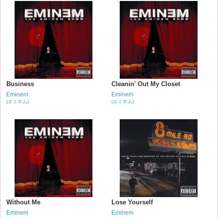
Business
Cleanin' Out My Closet
Eminem
Eminem
(エミネム)
(エミネム)
Without Me
Lose Yourself
Eminem
Eminem