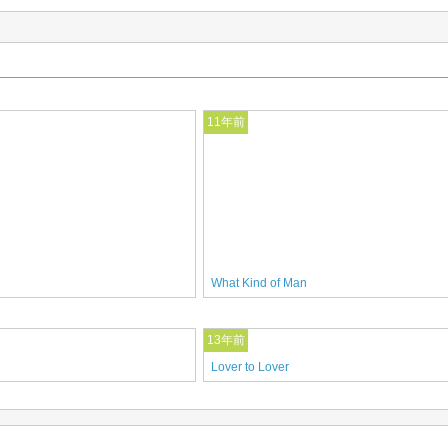
11年前
What Kind of Man
13年前
Lover to Lover