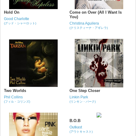
Hold On
Come on Over (All I Want Is
You)
Good Charlotte
Christina Aguilera
(グッド・シャーロット)
(クリスティーナ・アギレラ)
Two Worlds
One Step Closer
Phil Collins
Linkin Park
(フィル・コリンズ)
(リンキン・パーク)
B.O.B
Outkast
(アウトキャスト)