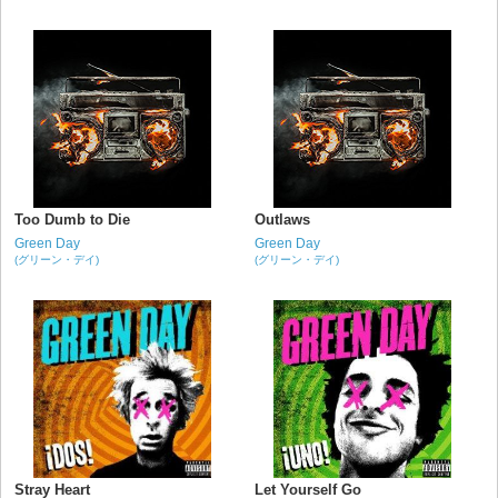
Too Dumb to Die
Outlaws
Green Day
Green Day
(グリーン・デイ)
(グリーン・デイ)
Stray Heart
Let Yourself Go