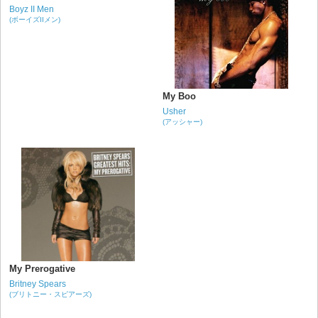
Boyz II Men
(ボーイズIIメン)
My Boo
Usher
(アッシャー)
My Prerogative
Britney Spears
(ブリトニー・スピアーズ)