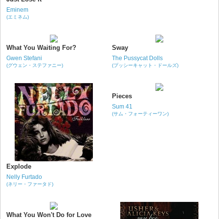
Eminem
(エミネム)
What You Waiting For?
Sway
Gwen Stefani
The Pussycat Dolls
(グウェン・ステファニー)
(プッシーキャット・ドールズ)
Pieces
Sum 41
(サム・フォーティーワン)
Explode
Nelly Furtado
(ネリー・ファータド)
What You Won't Do for Love