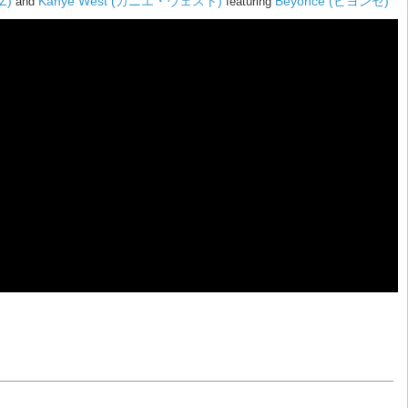
Z)
Kanye West (カニエ・ウェスト)
Beyoncé (ビヨンセ)
and
featuring