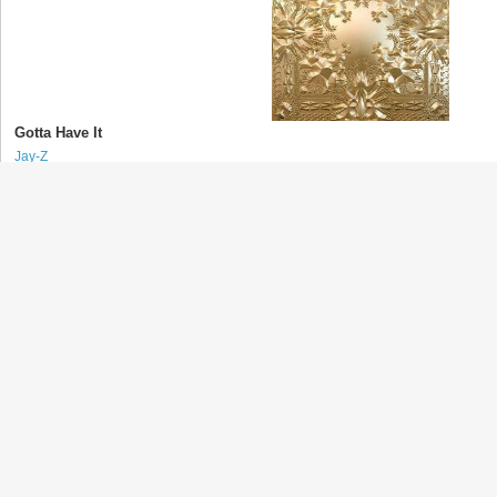
Gotta Have It
Jay-Z
(ジェイ・Z)
Talk That Talk
Rihanna
(リアーナ)