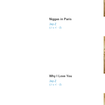
Niggas in Paris
Jay-Z
(ジェイ・Z)
Why I Love You
Jay-Z
(ジェイ・Z)