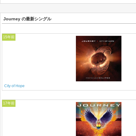
Journey の最新シングル
15年前
City of Hope
17年前