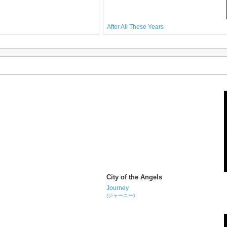
After All These Years
City of the Angels
Journey
(ジャーニー)