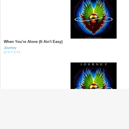
When You're Alone (It Ain't Easy)
Journey
(ジャーニー)
Just the Same Way
Journey
(ジャーニー)