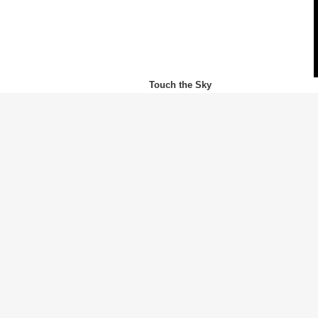
Touch the Sky
Kanye West
(カニエ・ウェスト)
Drive Slow
Kanye West
(カニエ・ウェスト)