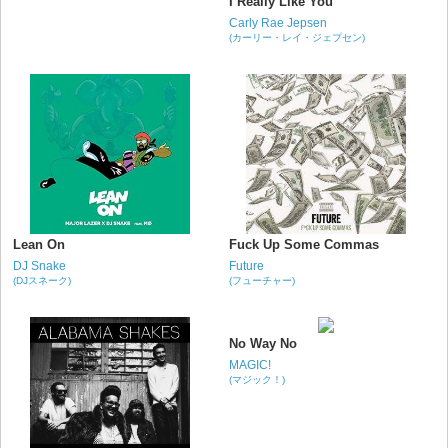
I Really Like You
Carly Rae Jepsen
(カーリー・レイ・ジェプセン)
Lean On
Fuck Up Some Commas
DJ Snake
Future
(DJスネーク)
(フューチャー)
No Way No
MAGIC!
(マジック！)