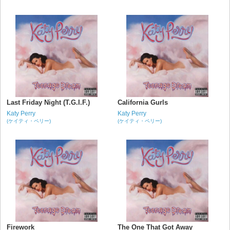
Last Friday Night (T.G.I.F.)
California Gurls
Katy Perry
Katy Perry
(ケイティ・ペリー)
(ケイティ・ペリー)
Firework
The One That Got Away