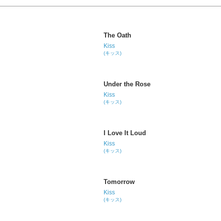
The Oath
Kiss
(キッス)
Under the Rose
Kiss
(キッス)
I Love It Loud
Kiss
(キッス)
Tomorrow
Kiss
(キッス)