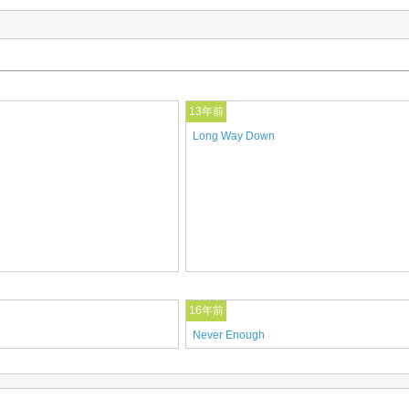
13年前
Long Way Down
16年前
Never Enough