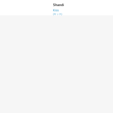
Shandi
Kiss
(キッス)
Wild Is the Wind
David Bowie
(デヴィッド・ボウイ)
Bringin' On the Heartbreak
Def Leppard
(デフ・レパード)