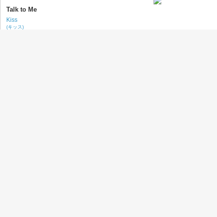
Talk to Me
Kiss
(キッス)
Creatures of the Night
Kiss
(キッス)