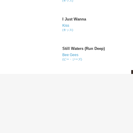
(キッス)
I Just Wanna
Kiss
(キッス)
Still Waters (Run Deep)
Bee Gees
(ビー・ジーズ)
Hard to Make a Stand
Sheryl Crow
(シェリル・クロウ)