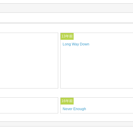
13年前
Long Way Down
16年前
Never Enough