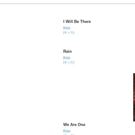
I Will Be There
Kiss
(キッス)
Rain
Kiss
(キッス)
We Are One
Kiss