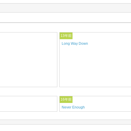
13年前
Long Way Down
16年前
Never Enough