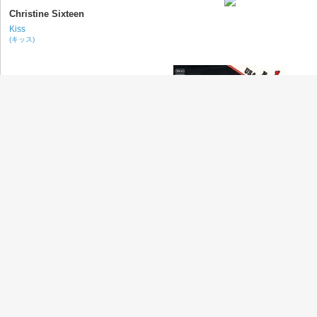
Christine Sixteen
Kiss
(キッス)
If You Leave Me Now
Chicago
(シカゴ)