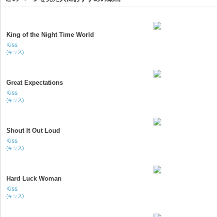
King of the Night Time World
Kiss
(キッス)
Great Expectations
Kiss
(キッス)
Shout It Out Loud
Kiss
(キッス)
Hard Luck Woman
Kiss
(キッス)