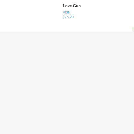
Love Gun
Kiss
(キッス)
Stay
David Bowie
(デヴィッド・ボウイ)
Getaway
Earth, Wind & Fire
(アース・ウィンド・アンド・ファイアー)