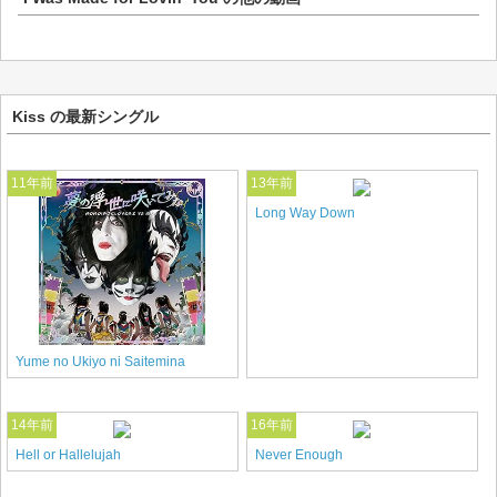
Kiss の最新シングル
11年前
13年前
Long Way Down
Yume no Ukiyo ni Saitemina
14年前
16年前
Hell or Hallelujah
Never Enough