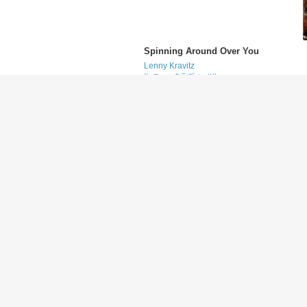
Spinning Around Over You
Lenny Kravitz
(レニー・クラヴィッツ)
Geek Stink Breath
Green Day
(グリーン・デイ)