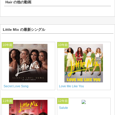
Hair
の他の動画
Little Mix の最新シングル
10年前
10年前
Secret Love Song
Love Me Like You
11年前
12年前
Salute