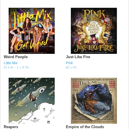
Weird People
Just Like Fire
Little Mix
P!nk
(リトル・ミックス)
(ピンク)
Reapers
Empire of the Clouds