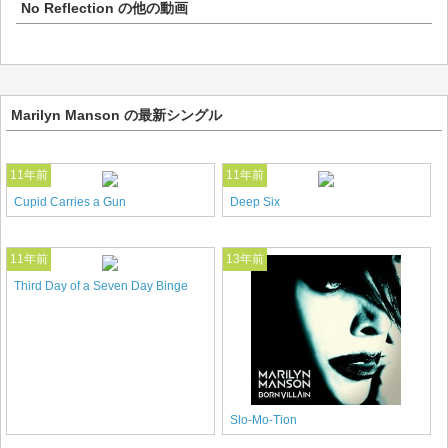
No Reflection
の他の動画
Marilyn Manson の最新シングル
11年前
11年前
Cupid Carries a Gun
Deep Six
11年前
13年前
Third Day of a Seven Day Binge
Slo-Mo-Tion