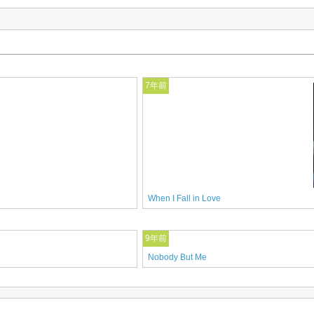
7年前
When I Fall in Love
9年前
Nobody But Me