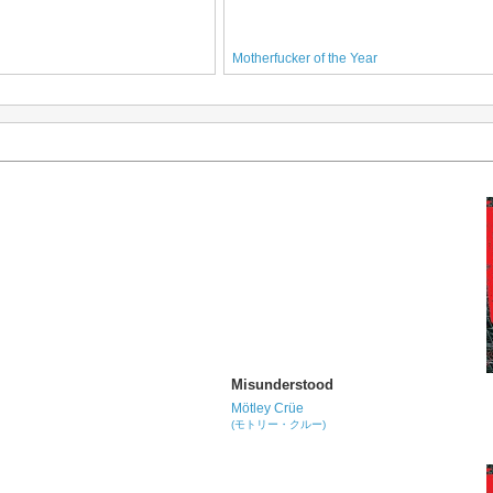
Motherfucker of the Year
Misunderstood
Mötley Crüe
(モトリー・クルー)