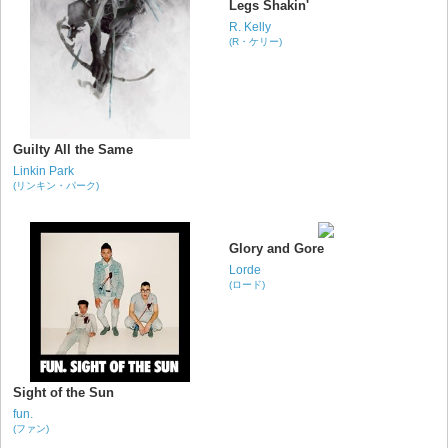
Legs Shakin'
R. Kelly
(R・ケリー)
Guilty All the Same
Linkin Park
(リンキン・パーク)
Glory and Gore
Lorde
(ロード)
Sight of the Sun
fun.
(ファン)