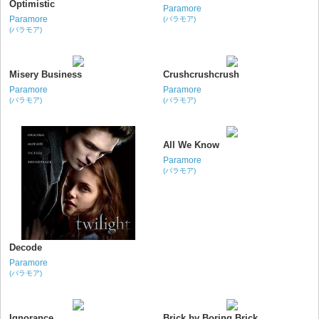
Optimistic
Paramore
Paramore
(パラモア)
(パラモア)
Misery Business
Crushcrushcrush
Paramore
Paramore
(パラモア)
(パラモア)
All We Know
Paramore
(パラモア)
Decode
Paramore
(パラモア)
Ignorance
Brick by Boring Brick