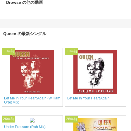
Drowse
の他の動画
Queen の最新シングル
11年前
11年前
Let Me In Your Heart Again (William
Let Me In Your Heart Again
Orbit Mix)
26年前
28年前
Under Pressure (Rah Mix)