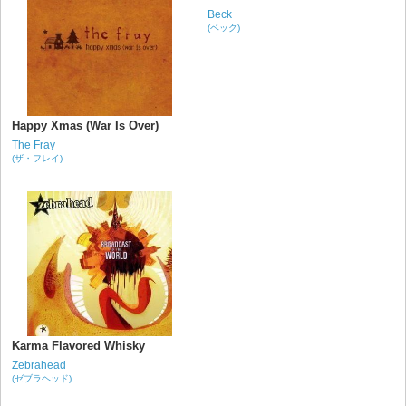
Beck
(ベック)
Happy Xmas (War Is Over)
The Fray
(ザ・フレイ)
Karma Flavored Whisky
Zebrahead
(ゼブラヘッド)