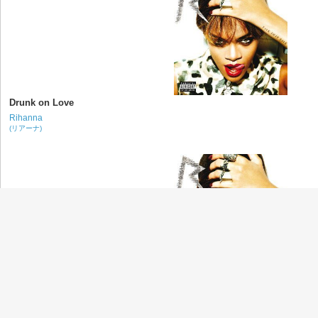
Drunk on Love
Rihanna
(リアーナ)
You da One
Rihanna
(リアーナ)