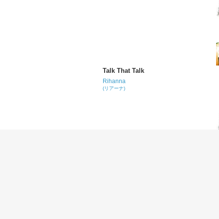
Talk That Talk
Rihanna
(リアーナ)
Where Have You Been
Rihanna
(リアーナ)