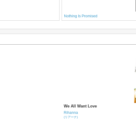
Nothing Is Promised
We All Want Love
Rihanna
(リアーナ)