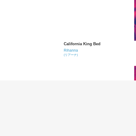
California King Bed
Rihanna
(リアーナ)
What's My Name?
Rihanna
(リアーナ)