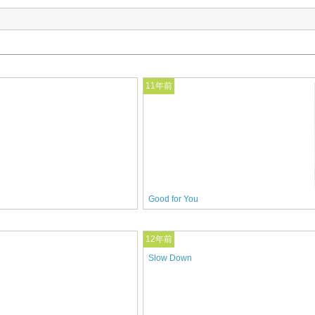
11年前
Good for You
12年前
Slow Down