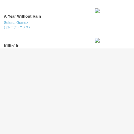
A Year Without Rain
Selena Gomez
(セレーナ・ゴメス)
Killin' It
Krewella
(クルーウェラ)
The Wrong Direction
Passenger
(パッセンジャー)