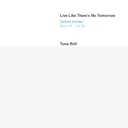
Live Like There's No Tomorrow
Selena Gomez
(セレーナ・ゴメス)
Tuna Roll
Kid Ink
(キッド・インク)
The Kids from Yesterday
My Chemical Romance
(マイ・ケミカル・ロマンス)