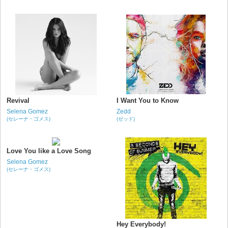
Revival
I Want You to Know
Selena Gomez
Zedd
(セレーナ・ゴメス)
(ゼッド)
Love You like a Love Song
Selena Gomez
(セレーナ・ゴメス)
Hey Everybody!