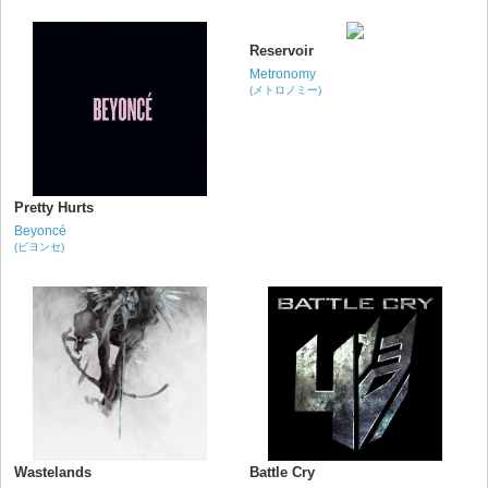
Reservoir
Metronomy
(メトロノミー)
Pretty Hurts
Beyoncé
(ビヨンセ)
Wastelands
Battle Cry