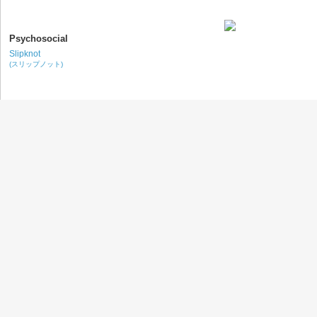
Psychosocial
Slipknot
(スリップノット)
Shake It Off