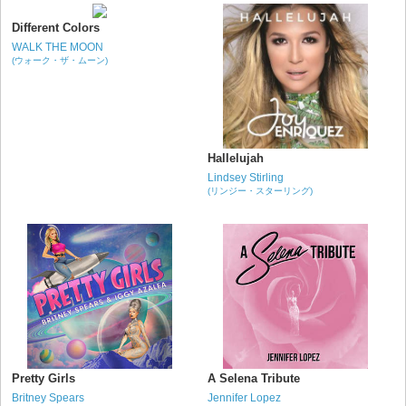
Different Colors
WALK THE MOON
(ウォーク・ザ・ムーン)
Hallelujah
Lindsey Stirling
(リンジー・スターリング)
Pretty Girls
A Selena Tribute
Britney Spears
Jennifer Lopez