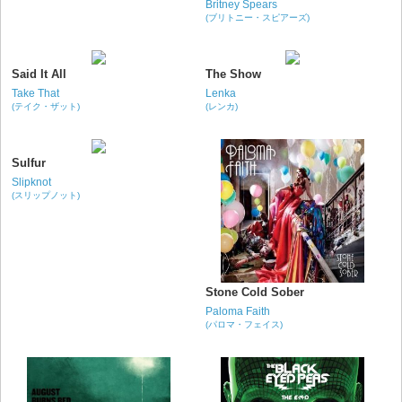
Britney Spears
(ブリトニー・スピアーズ)
Said It All
The Show
Take That
Lenka
(テイク・ザット)
(レンカ)
Sulfur
Slipknot
(スリップノット)
Stone Cold Sober
Paloma Faith
(パロマ・フェイス)